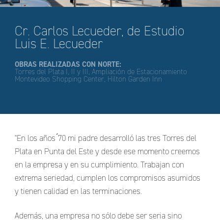
Cr. Carlos Lecueder, de Estudio
Luis E. Lecueder
OBRAS REALIZADAS CON NORTE:
Torres del Plata I, II y III, Ampliación de Estacionamiento
Montevideo Shopping Center, Hilton Garden Inn
"En los años ́70 mi padre desarrolló las tres Torres del
Plata en Punta del Este y desde ese momento creemos
en la empresa y en su cumplimiento. Trabajan con
extrema seriedad, cumplen los compromisos asumidos
y tienen calidad en las terminaciones.
Además, una empresa no sólo debe ser seria sino