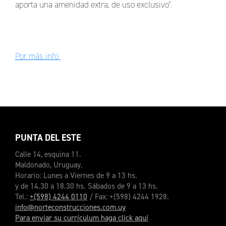
aporta una amenidad extra, de uso exclusivo”.
Por más info
PUNTA DEL ESTE
Calle 14, esquina 11.
Maldonado, Uruguay.
Horario: Lunes a Viernes de 9 a 13 hs.
y de 14.30 a 18.30 hs. Sábados de 9 a 13 hs.
Tel.:
+(598) 4244 0110
/ Fax: +(598) 4244 1928.
info@norteconstrucciones.com.uy
Para enviar su currículum haga click aquí