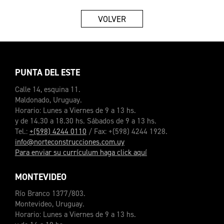
VOLVER
PUNTA DEL ESTE
Calle 14, esquina 11.
Maldonado, Uruguay.
Horario: Lunes a Viernes de 9 a 13 hs.
y de 14.30 a 18.30 hs. Sábados de 9 a 13 hs.
Tel.:
+(598) 4244 0110
/ Fax: +(598) 4244 1928.
info@norteconstrucciones.com.uy
Para enviar su currículum haga click aquí
MONTEVIDEO
Río Branco 1377/803.
Montevideo, Uruguay.
Horario: Lunes a Viernes de 9 a 13 hs.