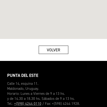
VOLVER
PUNTA DEL ESTE
Calle 14, esquina 11.
Maldonado, Uruguay.
Horario: Lunes a Viernes de 9 a 13 hs.
y de 14.30 a 18.30 hs. Sábados de 9 a 13 hs.
Tel.:
+(598) 4244 0110
/ Fax: +(598) 4244 1928.